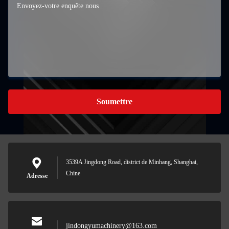
Soumettre
3539A Jingdong Road, district de Minhang, Shanghai,
Chine
Adresse
jindongyumachinery@163.com