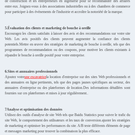
de construction et les entrepreneurs en ingénierie pour se recommander des affaires
entre eux. Joignez-vous à des associations industrielles ou à des chambres de commerce
pour participer à des événements de l'industrie et accroître la notoriété de la marque.
5.Évaluation des clients et marketing de bouche à oreille
Encouragez les clients satisfaits à laisser des avis et des recommandations sur votre site
Web. Les avis positifs des clients peuvent augmenter la confiance des clients
potentiels.Mettre en œuvre des stratégies de marketing de bouche à oreille, tels que des
programmes de recommandation ou des coupons, pour motiver les clients existants à
répandre le bouche à oreille positif pour votre entreprise.
6.Sites et annuaires professionnels
Ajoutez votre
une excavatrice
la location d'entreprise sur des sites Web professionnels et
des annuaires en ligne pertinents, tels que des pages jaunes spécifiques au secteur, des
annuaires d'entreprise ou des plateformes de location.Des informations détaillées sont
fournies sur ces plateformes et mises à jour régulièrement..
7Analyse et optimisation des données
Utilisez des outils d'analyse de site Web tels que Baidu Statistics pour suivre le trafic du
site Web, le comportement des utilisateurs et les taux de conversion.ajuster les stratégies
de marketing et optimiser les performances du site. A/B teste différents éléments de page
et messages marketing pour trouver la combinaison la plus efficace.