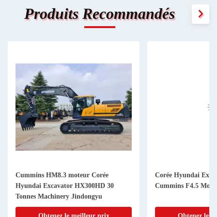
Produits Recommandés
Cummins HM8.3 moteur Corée
Corée Hyundai Exca
Hyundai Excavator HX300HD 30
Cummins F4.5 Mote
Tonnes Machinery Jindongyu
Obtenez le meilleur prix
Obtenez le me