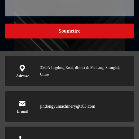
Soumettre
3539A Jingdong Road, district de Minhang, Shanghai,
Chine
Adresse
jindongyumachinery@163.com
E-mail