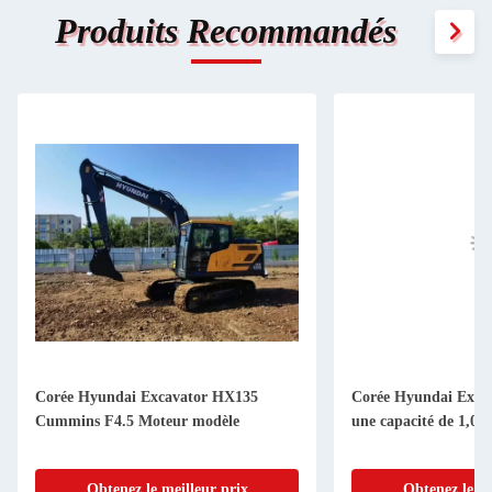
Produits Recommandés
Corée Hyundai Excavator HX135
Corée Hyundai Exca
Cummins F4.5 Moteur modèle
une capacité de 1,0
Obtenez le meilleur prix
Obtenez le me