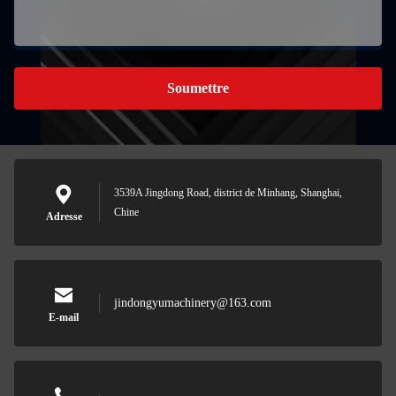
Soumettre
3539A Jingdong Road, district de Minhang, Shanghai,
Chine
Adresse
jindongyumachinery@163.com
E-mail