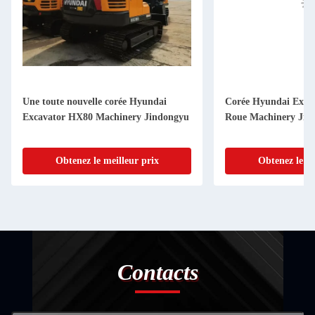
Une toute nouvelle corée Hyundai
Corée Hyundai Exca
Excavator HX80 Machinery Jindongyu
Roue Machinery Jin
Obtenez le meilleur prix
Obtenez le me
Contacts