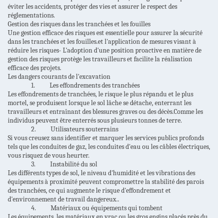
éviter les accidents, protéger des vies et assurer le respect des
réglementations.
Gestion des risques dans les tranchées et les fouilles
Une gestion efficace des risques est essentielle pour assurer la sécurité
dans les tranchées et les fouilles.et l'application de mesures visant à
réduire les risques- L'adoption d'une position proactive en matière de
gestion des risques protège les travailleurs et facilite la réalisation
efficace des projets.
Les dangers courants de l'excavation
1.
Les effondrements des tranchées
Les effondrements de tranchées, le risque le plus répandu et le plus
mortel, se produisent lorsque le sol lâche se détache, enterrant les
travailleurs et entraînant des blessures graves ou des décès.Comme les
individus peuvent être enterrés sous plusieurs tonnes de terre.
2.
Utilisateurs souterrains
Si vous creusez sans identifier et marquer les services publics profonds
tels que les conduites de gaz, les conduites d'eau ou les câbles électriques,
vous risquez de vous heurter.
3.
Instabilité du sol
Les différents types de sol, le niveau d'humidité et les vibrations des
équipements à proximité peuvent compromettre la stabilité des parois
des tranchées, ce qui augmente le risque d'effondrement et
d'environnement de travail dangereux..
4.
Matériaux ou équipements qui tombent
Les équipements, les matériaux en vrac ou les gros engins placés près du