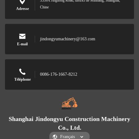
3539A Jingdong Road, district de Minhang, Shanghai,
Chine
Adresse
jindongyumachinery@163.com
E-mail
0086-176-1667-8212
Téléphone
Shanghai Jindongyu Construction Machinery
Co., Ltd.