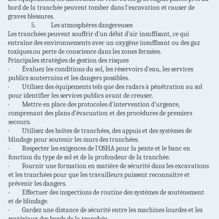
bord de la tranchée peuvent tomber dans l'excavation et causer de
graves blessures.
5.
Les atmosphères dangereuses
Les tranchées peuvent souffrir d'un débit d'air insuffisant, ce qui
entraîne des environnements avec un oxygène insuffisant ou des gaz
toxiques.ou perte de conscience dans les zones fermées.
Principales stratégies de gestion des risques
·
Évaluez les conditions du sol, les réservoirs d'eau, les services
publics souterrains et les dangers possibles.
·
Utilisez des équipements tels que des radars à pénétration au sol
pour identifier les services publics avant de creuser.
·
Mettre en place des protocoles d'intervention d'urgence,
comprenant des plans d'évacuation et des procédures de premiers
secours.
·
Utilisez des boîtes de tranchées, des appuis et des systèmes de
blindage pour soutenir les murs des tranchées.
·
Respecter les exigences de l'OSHA pour la pente et le banc en
fonction du type de sol et de la profondeur de la tranchée.
·
Fournir une formation en matière de sécurité dans les excavations
et les tranchées pour que les travailleurs puissent reconnaître et
prévenir les dangers.
·
Effectuer des inspections de routine des systèmes de soutènement
et de blindage.
·
Gardez une distance de sécurité entre les machines lourdes et les
matériaux des bords de la tranchée.