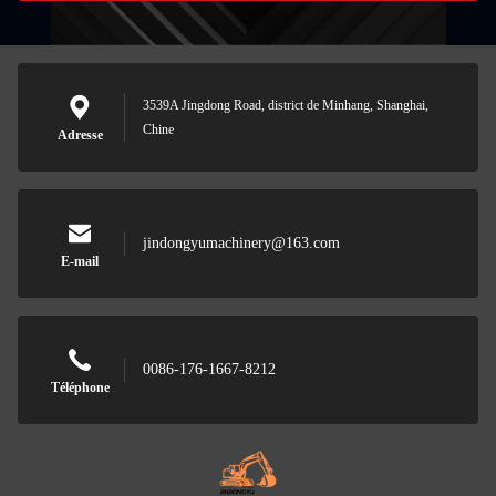
3539A Jingdong Road, district de Minhang, Shanghai,
Chine
Adresse
jindongyumachinery@163.com
E-mail
0086-176-1667-8212
Téléphone