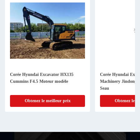
Corée Hyundai Excavator HX135
Corée Hyundai Exca
Cummins F4.5 Moteur modèle
Machinery Jindongy
Seau
Obtenez le meilleur prix
Obtenez le me