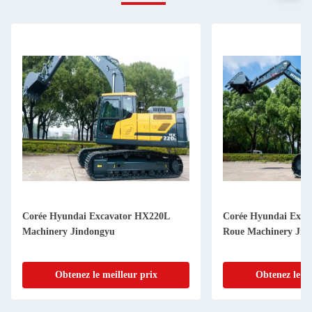
ndai Excavator HX220L
Corée Hyundai Excavator HX155L
 Jindongyu
Roue Machinery Jindongyu
enez le meilleur prix
Obtenez le meilleur prix