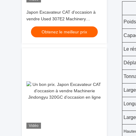
Japon Excavateur CAT d'occasion à
vendre Used 307E2 Machinery
Poids
Jindongyu
Obtenez le meilleur prix
Capac
Le ré
Dépl
Tonna
Large
Longu
Large
Vidéo
Hauteu