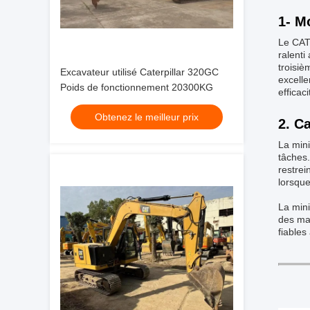
1- M
Le CAT 
ralenti
troisiè
Excavateur utilisé Caterpillar 320GC
excelle
Poids de fonctionnement 20300KG
efficac
Obtenez le meilleur prix
2. Ca
La mini
tâches
restrei
lorsque
La mini
des ma
fiables