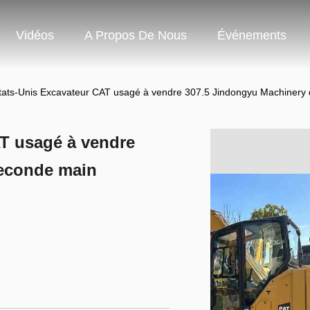
Vidéos
A Propos De Nous
Événements
tats-Unis Excavateur CAT usagé à vendre 307.5 Jindongyu Machinery
AT usagé à vendre
seconde main