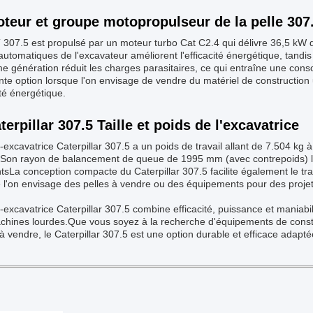
oteur et groupe motopropulseur de la pelle 307.
307.5 est propulsé par un moteur turbo Cat C2.4 qui délivre 36,5 kW 
 automatiques de l'excavateur améliorent l'efficacité énergétique, tan
me génération réduit les charges parasitaires, ce qui entraîne une co
nte option lorsque l'on envisage de vendre du matériel de construction u
ité énergétique.
terpillar 307.5 Taille et poids de l'excavatrice
-excavatrice Caterpillar 307.5 a un poids de travail allant de 7.504 kg 
.Son rayon de balancement de queue de 1995 mm (avec contrepoids) 
ntsLa conception compacte du Caterpillar 307.5 facilite également le t
 l'on envisage des pelles à vendre ou des équipements pour des projets 
-excavatrice Caterpillar 307.5 combine efficacité, puissance et maniabilit
chines lourdes.Que vous soyez à la recherche d'équipements de const
 à vendre, le Caterpillar 307.5 est une option durable et efficace adapté