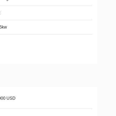
t
.5kw
000 USD