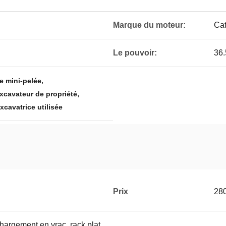
Marque du moteur:
Ca
Le pouvoir:
36
,
e mini-pelée
,
excavateur de propriété
excavatrice utilisée
Prix
28
hargement en vrac, rack plat,