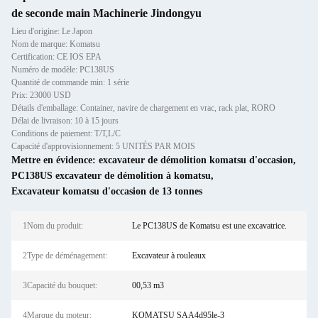
de seconde main Machinerie Jindongyu
Lieu d'origine: Le Japon
Nom de marque: Komatsu
Certification: CE IOS EPA
Numéro de modèle: PC138US
Quantité de commande min: 1 série
Prix: 23000 USD
Détails d'emballage: Container, navire de chargement en vrac, rack plat, RORO
Délai de livraison: 10 à 15 jours
Conditions de paiement: T/T,L/C
Capacité d'approvisionnement: 5 UNITÉS PAR MOIS
Mettre en évidence:
excavateur de démolition komatsu d'occasion
,
PC138US excavateur de démolition à komatsu
,
Excavateur komatsu d'occasion de 13 tonnes
1Nom du produit:
Le PC138US de Komatsu est une excavatrice.
2Type de déménagement:
Excavateur à rouleaux
3Capacité du bouquet:
00,53 m3
4Marque du moteur:
KOMATSU SAA4d95le-3