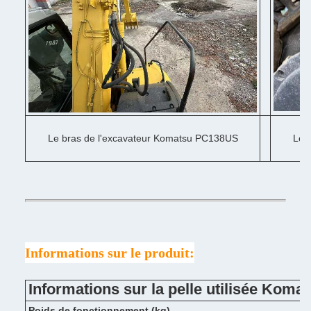
Le bras de l'excavateur Komatsu PC138US
Le 
Informations sur le produit:
Informations sur la pelle utilisée Kom
Poids de fonctionnement (kg)