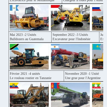
Excavatrice pour le Mozambique
Chargeur à roues pour l'Australi
Mai 2023 -2 Unités
Septembre 2022 -3 Unités
Juin
Bulldozers au Guatemala
Excavateur pour l'Indonésie
Exca
Février 2021 -4 unités
Novembre 2020 -1 Unité
Le rouleau routier en Tanzanie
Une grue pour l'Argentine