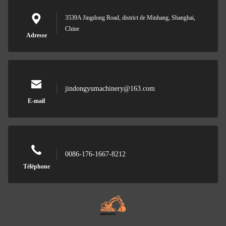
3539A Jingdong Road, district de Minhang, Shanghai,
Chine
Adresse
jindongyumachinery@163.com
E-mail
0086-176-1667-8212
Téléphone