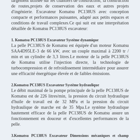
largement utilisée sur les chantiers de construction, la construction
de routes,projets de conservation des eaux et autres projets
d'ingénierie. Excavateur Komatsu PC138US avec conception
compacte et performances puissantes, adapté aux petits espaces et
conditions de travail complexes.Ce qui suit est une interprétation
détaillée de Komatsu PC138US excavateur:
1. Komatsu PC138US Excavateur Système dynamique
La pelle PC138US de Komatsu est équipée d'un moteur Komatsu
SAA4D95LE-3 de 66 kW, avec un couple maximal à 2200 tr /
min et un cylindre de 3,3 litres.Le moteur de la pelle PC138US
de Komatsu utilise l'injection directe, la technologie de
turbocompression et de refroidissement intermédiaire pour assurer
une efficacité énergétique élevée et de faibles émissions.
2.Komatsu PC138US Excavateur Système hydraulique
Le débit maximal de la pompe principale de la pelle PC138US de
Komatsu est de 226 litres/min, la pression du circuit hydraulique
d'huile de travail est de 32 MPa et la pression du circuit
hydraulique de marche est de 35 Mpa.Le système hydraulique
hautement efficace de la pelle PC138US de Komatsu assure un
fonctionnement en douceur et d'excellentes performances de la
pelle.
3.Komatsu PC138US Excavateur Dimensions mécaniques et champ