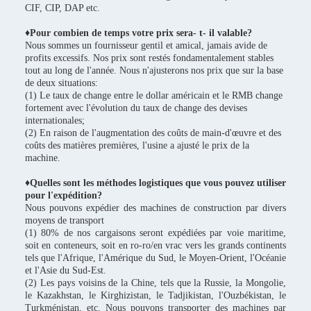
CIF, CIP, DAP etc.
♦Pour combien de temps votre prix sera- t- il valable?
Nous sommes un fournisseur gentil et amical, jamais avide de
profits excessifs. Nos prix sont restés fondamentalement stables
tout au long de l'année. Nous n'ajusterons nos prix que sur la base
de deux situations:
(1) Le taux de change entre le dollar américain et le RMB change
fortement avec l'évolution du taux de change des devises
internationales;
(2) En raison de l'augmentation des coûts de main-d'œuvre et des
coûts des matières premières, l'usine a ajusté le prix de la
machine.
♦Quelles sont les méthodes logistiques que vous pouvez utiliser
pour l'expédition?
Nous pouvons expédier des machines de construction par divers
moyens de transport
(1) 80% de nos cargaisons seront expédiées par voie maritime,
soit en conteneurs, soit en ro-ro/en vrac vers les grands continents
tels que l'Afrique, l'Amérique du Sud, le Moyen-Orient, l'Océanie
et l'Asie du Sud-Est.
(2) Les pays voisins de la Chine, tels que la Russie, la Mongolie,
le Kazakhstan, le Kirghizistan, le Tadjikistan, l'Ouzbékistan, le
Turkménistan, etc. Nous pouvons transporter des machines par