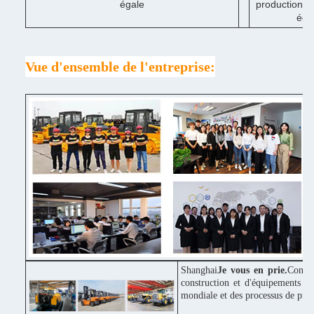
égale
production in
éga
Vue d'ensemble de l'entreprise:
Shanghai
Je vous en prie.
Constr
construction et d'équipements in
mondiale et des processus de pro