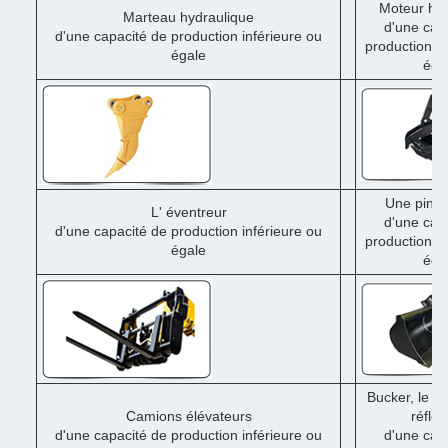
Moteur hyd
Marteau hydraulique
d'une cap
d'une capacité de production inférieure ou
production in
égale
éga
Une pince
L' éventreur
d'une cap
d'une capacité de production inférieure ou
production in
égale
éga
Bucker, le d
Camions élévateurs
réflex
d'une capacité de production inférieure ou
d'une cap