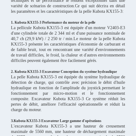
techniques et de performance le rendent exceptionnel dans une
variété de scénarios de construction.Ce qui suit décrira en détail
les paramètres et les caractéristiques de la pelle Kubota KX155-3:
1. Kubota KX155-3 Performance du moteur de la pelle
La pellicule Kubota KX155-3 est équipée d'un moteur V2403-E3
d'une cylindrée totale de 2 344 ml et d'une puissance nominale de
40,7 ch (29,9 kW) / 2 250 tr / min.Le moteur de la pelle Kubota
KX155-3 présente les caractéristiques d'économie de carburant et
de faible bruit, tout en rencontrant une variété d'environnements
de travail difficiles, le froid, la chaleur et d'autres environnements
difficiles peuvent également être facilement gérés.
2. Kubota KX155-3 Excavateur Conception du système hydraulique
La pelle Kubota KX155-3 est équipée du système hydraulique de
détection de charge, qui contrôle avec précision le débit d'huile
hydraulique en fonction de l'amplitude du joystick.permettant le
fonctionnement par micro-motion et le fonctionnement
composite. Excavateur Kubota KX155-3 Ce système réduit les
pertes de débit, améliore l'efficacité opérationnelle et réduit la
charge du moteur.
3.Kubota KX155-3 Excavateur Large gamme d'opérations
L'excavateur Kubota KX155-3 a une hauteur de creusement
maximale de 5560 mm, une hauteur de déchargement maximale