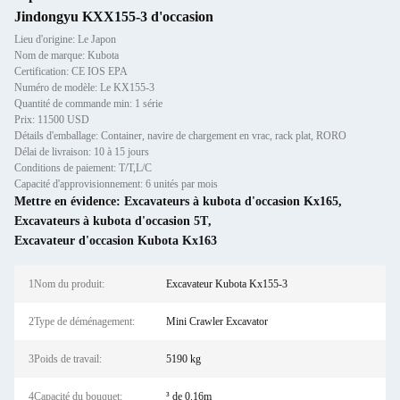
Jindongyu KXX155-3 d'occasion
Lieu d'origine: Le Japon
Nom de marque: Kubota
Certification: CE IOS EPA
Numéro de modèle: Le KX155-3
Quantité de commande min: 1 série
Prix: 11500 USD
Détails d'emballage: Container, navire de chargement en vrac, rack plat, RORO
Délai de livraison: 10 à 15 jours
Conditions de paiement: T/T,L/C
Capacité d'approvisionnement: 6 unités par mois
Mettre en évidence:
Excavateurs à kubota d'occasion Kx165
,
Excavateurs à kubota d'occasion 5T
,
Excavateur d'occasion Kubota Kx163
1Nom du produit:
Excavateur Kubota Kx155-3
2Type de déménagement:
Mini Crawler Excavator
3Poids de travail:
5190 kg
4Capacité du bouquet:
³ de 0.16m