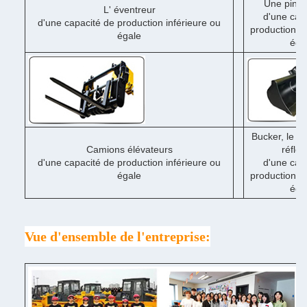
Une pince
L' éventreur
d'une cap
d'une capacité de production inférieure ou
production in
égale
éga
Bucker, le d
Camions élévateurs
réflex
d'une capacité de production inférieure ou
d'une cap
égale
production in
éga
Vue d'ensemble de l'entreprise: