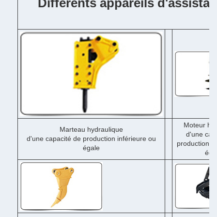
Différents appareils d'assista
Moteur hyd
Marteau hydraulique
d'une cap
d'une capacité de production inférieure ou
production in
égale
éga