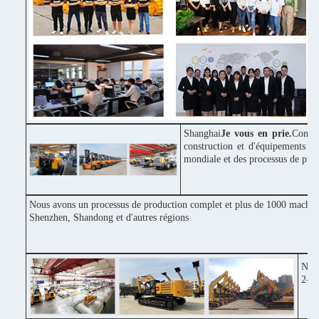
Shanghai
Je vous en prie.
Constr
construction et d'équipements in
mondiale et des processus de pro
Nous avons un processus de production complet et plus de 1000 machines
Shenzhen, Shandong et d'autres régions
Notr
2-3 