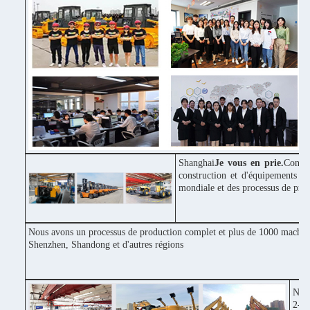
Shanghai
Je vous en prie.
Constr
construction et d'équipements in
mondiale et des processus de pro
Nous avons un processus de production complet et plus de 1000 machines
Shenzhen, Shandong et d'autres régions
Notr
2-3 