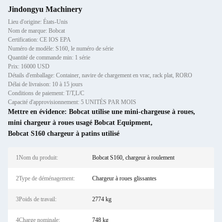
Jindongyu Machinery
Lieu d'origine: États-Unis
Nom de marque: Bobcat
Certification: CE IOS EPA
Numéro de modèle: S160, le numéro de série
Quantité de commande min: 1 série
Prix: 16000 USD
Détails d'emballage: Container, navire de chargement en vrac, rack plat, RORO
Délai de livraison: 10 à 15 jours
Conditions de paiement: T/T,L/C
Capacité d'approvisionnement: 5 UNITÉS PAR MOIS
Mettre en évidence:
Bobcat utilise une mini-chargeuse à roues
,
mini chargeur à roues usagé Bobcat Equipment
,
Bobcat S160 chargeur à patins utilisé
1Nom du produit:
Bobcat S160, chargeur à roulement
2Type de déménagement:
Chargeur à roues glissantes
3Poids de travail:
2774 kg
4Charge nominale:
748 kg