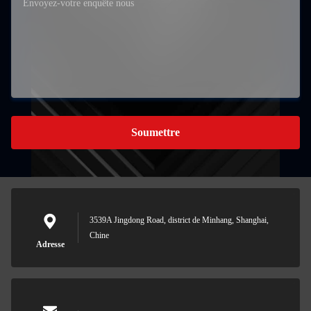
Soumettre
3539A Jingdong Road, district de Minhang, Shanghai,
Chine
Adresse