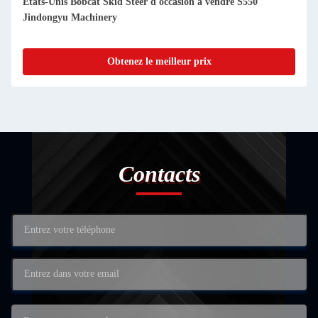
Chine Chargeuse à roues SDLG d'occasion à vendre LG956L
Machinery Jindongyu
Obtenez le meilleur prix
Contacts