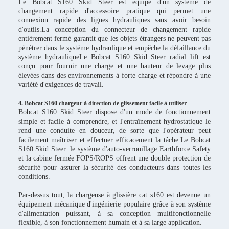
Le Bobcat S160 Skid Steer est équipé d'un système de
changement rapide d'accessoire pratique qui permet une
connexion rapide des lignes hydrauliques sans avoir besoin
d'outils.La conception du connecteur de changement rapide
entièrement fermé garantit que les objets étrangers ne peuvent pas
pénétrer dans le système hydraulique et empêche la défaillance du
système hydrauliqueLe Bobcat S160 Skid Steer radial lift est
conçu pour fournir une charge et une hauteur de levage plus
élevées dans des environnements à forte charge et répondre à une
variété d'exigences de travail.
4. Bobcat S160 chargeur à direction de glissement facile à utiliser
Bobcat S160 Skid Steer dispose d'un mode de fonctionnement
simple et facile à comprendre, et l'entraînement hydrostatique le
rend une conduite en douceur, de sorte que l'opérateur peut
facilement maîtriser et effectuer efficacement la tâche.Le Bobcat
S160 Skid Steer: le système d'auto-verrouillage Earthforce Safety
et la cabine fermée FOPS/ROPS offrent une double protection de
sécurité pour assurer la sécurité des conducteurs dans toutes les
conditions.
Par-dessus tout, la chargeuse à glissière cat s160 est devenue un
équipement mécanique d'ingénierie populaire grâce à son système
d'alimentation puissant, à sa conception multifonctionnelle
flexible, à son fonctionnement humain et à sa large application.