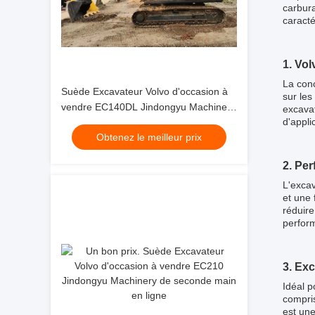
carbura
caracté
1. Vo
La conc
Suède Excavateur Volvo d'occasion à
sur les
vendre EC140DL Jindongyu Machinery
excava
d'appli
de seconde main
Obtenez le meilleur prix
2. Pe
L'excav
et une 
réduire
perform
3. Ex
Idéal p
compris
est une