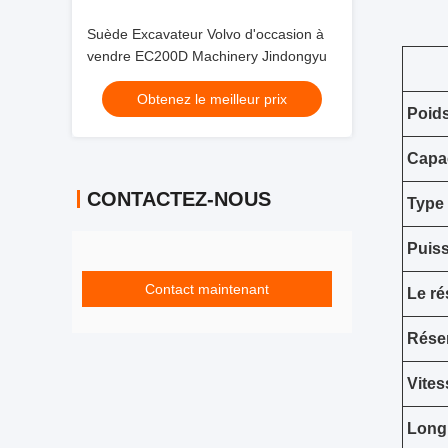
Suède Excavateur Volvo d'occasion à
vendre EC200D Machinery Jindongyu
Obtenez le meilleur prix
Poids
Capac
CONTACTEZ-NOUS
Type
Puiss
Contact maintenant
Le ré
Réser
Vites
Longu