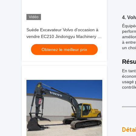
Vidéo
4. Vo
Équipée
Suède Excavateur Volvo d'occasion à
perform
vendre EC210 Jindongyu Machinery de
amélior
à entre
seconde main
un choi
Obtenez le meilleur prix
Rés
En tant
économi
usagé p
contrôl
Déta