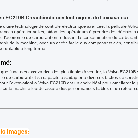
lvo EC210B Caractéristiques techniques de l'excavateur
 d'une technologie de contrôle électronique avancée, la pellicule Vol
ances opérationnelles, aidant les opérateurs à prendre des décisions 
e l'économie de carburant en réduisant la consommation de carburant l
tenir de la machine, avec un accès facile aux composants clés, contribu
x rentable à long terme.
umé:
 que l'une des excavatrices les plus fiables à vendre, la Volvo EC210B
e de carburant et sa capacité à s'adapter à diverses tâches de constr
our l'excavationLa Volvo EC210B est un choix idéal pour améliorer la p
e.cette machine lourde assure des performances fiables et un retour su
ils Images
: