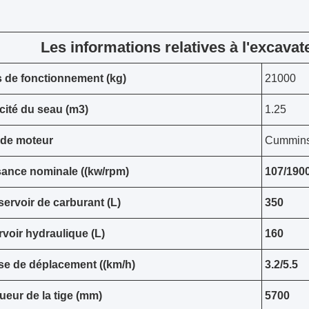
Les informations relatives à l'excava
 de fonctionnement (kg)
21000
ité du seau (m3)
1.25
 de moteur
Cummins
ance nominale ((kw/rpm)
107/190
servoir de carburant (L)
350
voir hydraulique (L)
160
se de déplacement ((km/h)
3.2/5.5
eur de la tige (mm)
5700