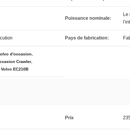
Le 
Puissance nominale:
l'in
écution
Pays de fabrication:
Fab
,
olvo d'occasion
,
occasion Crawler
n Volvo EC210B
Prix
23