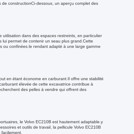
hes de constructionCi-dessous, un aperçu complet des
utilisation dans des espaces restreints, en particulier
as lui permet de contenir un seau plus grand.Cette
tes ou confinées.le rendant adapté à une large gamme
ut en étant économe en carburant.Il offre une stabilité
carburant élevée de cette excavatrice contribue à
 recherchent des pelles à vendre qui offrent des
s portuaires, le Volvo EC210B est hautement adaptable.y
oires et outils de travail, la pellicule Volvo EC210B
 facilement.