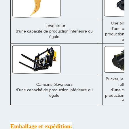
Une pince
L' éventreur
d'une cap
d'une capacité de production inférieure ou
production in
égale
éga
Bucker, le d
Camions élévateurs
réflex
d'une capacité de production inférieure ou
d'une cap
égale
production in
éga
Emballage et expédition: