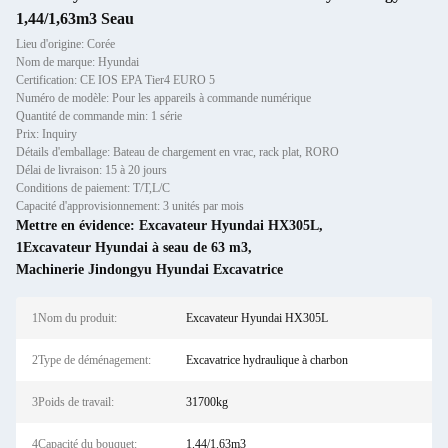
1,44/1,63m3 Seau
Lieu d'origine: Corée
Nom de marque: Hyundai
Certification: CE IOS EPA Tier4 EURO 5
Numéro de modèle: Pour les appareils à commande numérique
Quantité de commande min: 1 série
Prix: Inquiry
Détails d'emballage: Bateau de chargement en vrac, rack plat, RORO
Délai de livraison: 15 à 20 jours
Conditions de paiement: T/T,L/C
Capacité d'approvisionnement: 3 unités par mois
Mettre en évidence:
Excavateur Hyundai HX305L
,
1Excavateur Hyundai à seau de 63 m3
,
Machinerie Jindongyu Hyundai Excavatrice
1Nom du produit:
Excavateur Hyundai HX305L
2Type de déménagement:
Excavatrice hydraulique à charbon
3Poids de travail:
31700kg
4Capacité du bouquet:
1.44/1.63m3