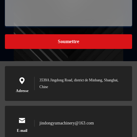
Soumettre
3539A Jingdong Road, district de Minhang, Shanghai,
Chine
Adresse
jindongyumachinery@163.com
E-mail