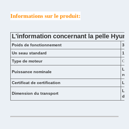
Informations sur le produit:
L'information concernant la pelle Hyu
Poids de fonctionnement
317
Un seau standard
1.4
Type de moteur
Cum
Le 
Puissance nominale
rot
Certificat de certification
Le 
Le 
Dimension du transport
de 