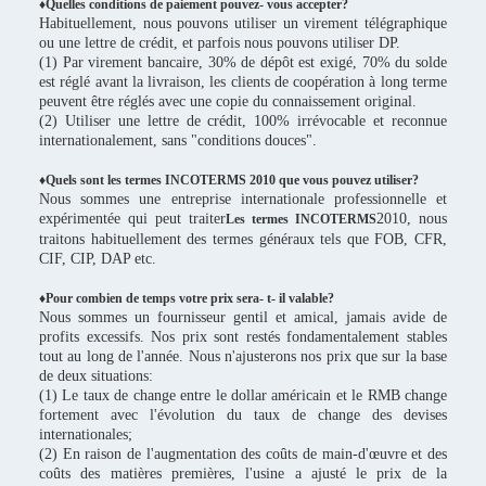
♦Quelles conditions de paiement pouvez- vous accepter?
Habituellement, nous pouvons utiliser un virement télégraphique
ou une lettre de crédit, et parfois nous pouvons utiliser DP.
(1) Par virement bancaire, 30% de dépôt est exigé, 70% du solde
est réglé avant la livraison, les clients de coopération à long terme
peuvent être réglés avec une copie du connaissement original.
(2) Utiliser une lettre de crédit, 100% irrévocable et reconnue
internationalement, sans "conditions douces".
♦Quels sont les termes INCOTERMS 2010 que vous pouvez utiliser?
Nous sommes une entreprise internationale professionnelle et
expérimentée qui peut traiter
2010, nous
Les termes INCOTERMS
traitons habituellement des termes généraux tels que FOB, CFR,
CIF, CIP, DAP etc.
♦Pour combien de temps votre prix sera- t- il valable?
Nous sommes un fournisseur gentil et amical, jamais avide de
profits excessifs. Nos prix sont restés fondamentalement stables
tout au long de l'année. Nous n'ajusterons nos prix que sur la base
de deux situations:
(1) Le taux de change entre le dollar américain et le RMB change
fortement avec l'évolution du taux de change des devises
internationales;
(2) En raison de l'augmentation des coûts de main-d'œuvre et des
coûts des matières premières, l'usine a ajusté le prix de la