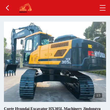
1
/3
Corée Hyundai Excavator HX305L Machinery Jindongyu