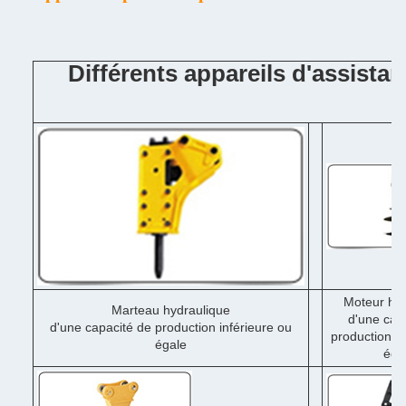
Différents appareils d'assista
Moteur hyd
Marteau hydraulique
d'une cap
d'une capacité de production inférieure ou
production in
égale
éga