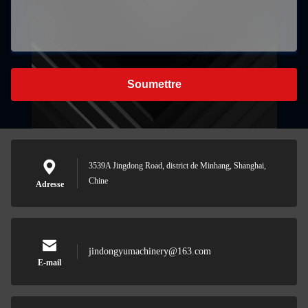
Soumettre
3539A Jingdong Road, district de Minhang, Shanghai,
Chine
Adresse
jindongyumachinery@163.com
E-mail