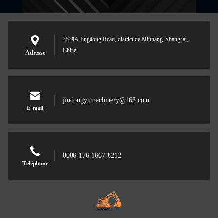
3539A Jingdong Road, district de Minhang, Shanghai,
Chine
Adresse
jindongyumachinery@163.com
E-mail
0086-176-1667-8212
Téléphone