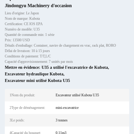
Jindongyu Machinery d'occasion
Lieu d'origine: Le Japon
Nom de marque: Kubota
Certification: CE IOS EPA
Numéro de modèle: U35
Quantité de commande min: 1 série
Prix: 13500 USD
Détails d'emballage: Container, navire de chargement en vrac, rack plat, RORO
Délai de livraison: 10 à 15 jours
Conditions de paiement: T/T,L/C
Capacité d'approvisionnement: 7 unités par mois
Mettre en évidence:
U35 a utilisé l'excavatrice de Kubota
,
Excavateur hydraulique Kubota
,
Excavateur mini utilisé Kubota U35
1Nom du produit:
Excavateur utilisé Kubota U35
2Type de déménagement:
mini-excavatrice
3Le poids:
3 tonnes
4Capacité du bouquet:
0.11m3