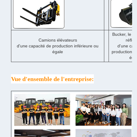
Bucker, le d
Camions élévateurs
réflex
d'une capacité de production inférieure ou
d'une cap
égale
production in
éga
Vue d'ensemble de l'entreprise: