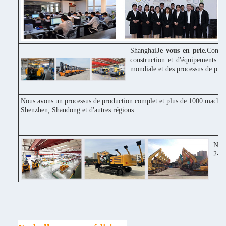
Shanghai
Je vous en prie.
Constr
construction et d'équipements in
mondiale et des processus de pro
Nous avons un processus de production complet et plus de 1000 machines
Shenzhen, Shandong et d'autres régions
Notr
2-3 