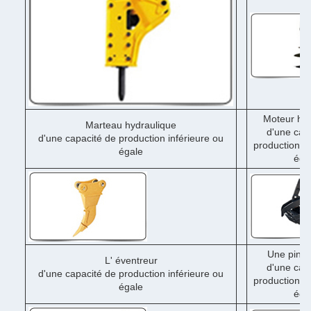
Moteur hyd
Marteau hydraulique
d'une cap
d'une capacité de production inférieure ou
production in
égale
éga
Une pince
L' éventreur
d'une cap
d'une capacité de production inférieure ou
production in
égale
éga