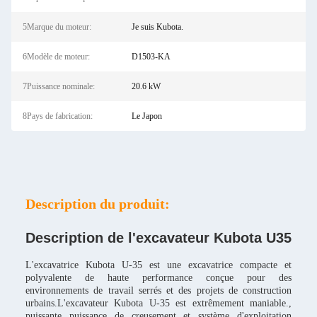
5Marque du moteur:
Je suis Kubota.
6Modèle de moteur:
D1503-KA
7Puissance nominale:
20.6 kW
8Pays de fabrication:
Le Japon
Description du produit:
Description de l'excavateur Kubota U35
L'excavatrice Kubota U-35 est une excavatrice compacte et
polyvalente de haute performance conçue pour des
environnements de travail serrés et des projets de construction
urbains.L'excavateur Kubota U-35 est extrêmement maniable.,
puissante puissance de creusement et système d'exploitation