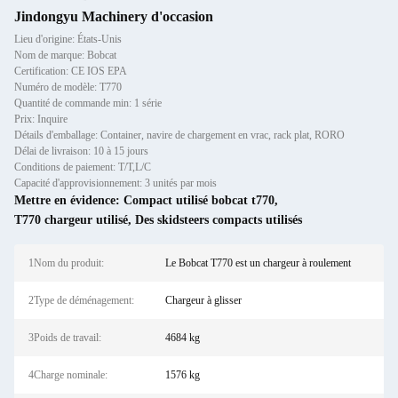
Jindongyu Machinery d'occasion
Lieu d'origine: États-Unis
Nom de marque: Bobcat
Certification: CE IOS EPA
Numéro de modèle: T770
Quantité de commande min: 1 série
Prix: Inquire
Détails d'emballage: Container, navire de chargement en vrac, rack plat, RORO
Délai de livraison: 10 à 15 jours
Conditions de paiement: T/T,L/C
Capacité d'approvisionnement: 3 unités par mois
Mettre en évidence:
Compact utilisé bobcat t770
,
T770 chargeur utilisé
,
Des skidsteers compacts utilisés
1Nom du produit:
Le Bobcat T770 est un chargeur à roulement
2Type de déménagement:
Chargeur à glisser
3Poids de travail:
4684 kg
4Charge nominale:
1576 kg