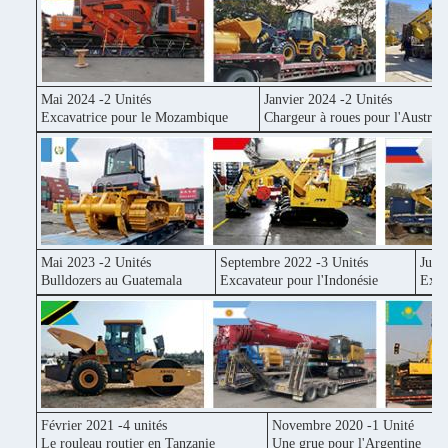
Mai 2024 -2 Unités
Janvier 2024 -2 Unités
Excavatrice pour le Mozambique
Chargeur à roues pour l'Australi
Mai 2023 -2 Unités
Septembre 2022 -3 Unités
Juin
Bulldozers au Guatemala
Excavateur pour l'Indonésie
Exca
Février 2021 -4 unités
Novembre 2020 -1 Unité
Le rouleau routier en Tanzanie
Une grue pour l'Argentine