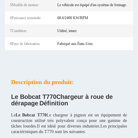
5Modèle de moteur:
Le véhicule est équipé d'un système de freinage.
6Puissance nominale:
68.6/2400 KW/RPM
7Condition:
Utilisé, intact.
8Pays de fabrication:
Fabriqué aux États-Unis
Description du produit:
Le Bobcat T770
Chargeur à roue de
dérapage
Définition
Le
Le Bobcat T770
Le chargeur à pignon est un équipement de
construction utilisé très polyvalent conçu pour une gamme de
tâches lourdes.Il est idéal pour diverses industries.Les principales
caractéristiques du T770 sont les suivantes: