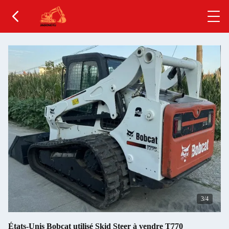
4
/4
États-Unis Bobcat utilisé Skid Steer à vendre T770