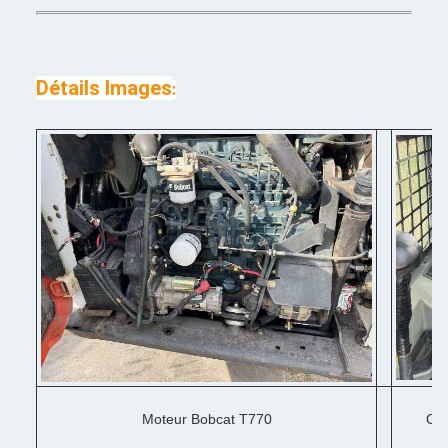
Détails Images
:
Moteur Bobcat T770
Cab