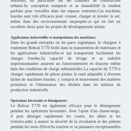
restreints, en particulier sur les chantiers de construction
urbains.Sa conception compacte et sa maniabilité la rendent
parfaite pour travailler dans des espaces restreints.Ces machines
lourdes sont très efficaces pour creuser, charger et niveler le sol,
même dans des environnements surpeuplés.ce qui en fait un
excellent choix pour les projets de développement urbain.
Applications industrielles et manipulation des matériaux:
Dans les grands entrepôts ou les parcs logistiques, le chargeur à
roulement Bobcat T770 brille dans la manutention de matériaux et
les applications industrielles.et qui transportent facilement les
charges lourdes,Sa capacité de levage et sa stabilité
impressionnantes assurent un fonctionnement en douceur même
dans des conditions de charge substantielles.La capacité du T770 à
changer rapidement de pièces jointes le rend adaptable à diverses
tâches de machines lourdes, y compris le mouvement des matières
premières et l'élimination des déchets dans les milieux de
production industrielle.
Opérations hivernales et déneigement:
Le Bobcat T770 est également efficace pour le déneigement
pendant les opérations hivernales. Avec l'ajout d'un chasse-neige,
il peut déneiger rapidement les routes, les allées et les
trottoirs,aider à assurer la sécurité de la circulation et des piétons
pendant les mois d'hiverSa traction et sa puissance exceptionnelles