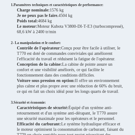
1.Paramètres techniques et caractéristiques de performance:
Charge nominale:
1576 kg
Je ne peux pas le faire.
4504 kg
Poids total:
4684 kg
Le moteur:
Moteur Kubota V3800-DI-T-E3 (turbocompressé),
68,6 kW à 2400 tr/min
2- La manipulation et le confort:
Contrôle de l'opérateur:
Conçu pour être facile à utiliser, le
T770 est doté de commandes conviviales qui améliorent
l'efficacité du travail et réduisent la fatigue de l'opérateur.
Conception de la cabine:
La cabine de pointe assure un
confort et une visibilité améliorés, ce qui facilite le
fonctionnement dans des conditions difficiles.
Voiture sous pression en option:
Il offre un environnement
plus calme et plus propre avec une réduction de 60% du bruit,
ce qui en fait un choix idéal pour les longs quarts de travail.
3.Sécurité et économie:
Caractéristiques de sécurité:
Équipé d'un système anti-
retournement et d'un système anti-dérapant, le T770 assure
une sécurité maximale pour les opérateurs et le personnel.
Efficacité du carburant:
Le système hydraulique efficace et
le moteur optimisent la consommation de carburant, faisant du
T770 un choix rentable pour tout projet nécessitant des