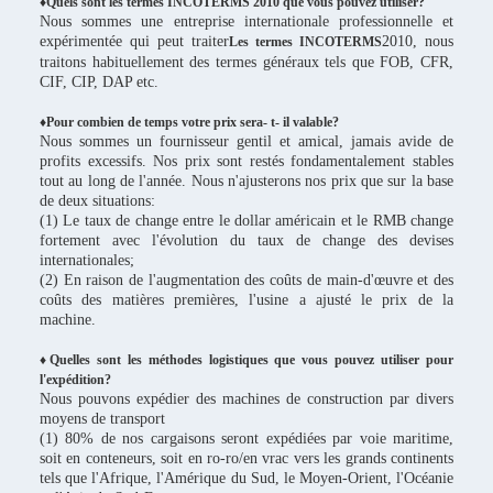
♦Quels sont les termes INCOTERMS 2010 que vous pouvez utiliser?
Nous sommes une entreprise internationale professionnelle et
expérimentée qui peut traiter
2010, nous
Les termes INCOTERMS
traitons habituellement des termes généraux tels que FOB, CFR,
CIF, CIP, DAP etc.
♦Pour combien de temps votre prix sera- t- il valable?
Nous sommes un fournisseur gentil et amical, jamais avide de
profits excessifs. Nos prix sont restés fondamentalement stables
tout au long de l'année. Nous n'ajusterons nos prix que sur la base
de deux situations:
(1) Le taux de change entre le dollar américain et le RMB change
fortement avec l'évolution du taux de change des devises
internationales;
(2) En raison de l'augmentation des coûts de main-d'œuvre et des
coûts des matières premières, l'usine a ajusté le prix de la
machine.
♦Quelles sont les méthodes logistiques que vous pouvez utiliser pour
l'expédition?
Nous pouvons expédier des machines de construction par divers
moyens de transport
(1) 80% de nos cargaisons seront expédiées par voie maritime,
soit en conteneurs, soit en ro-ro/en vrac vers les grands continents
tels que l'Afrique, l'Amérique du Sud, le Moyen-Orient, l'Océanie