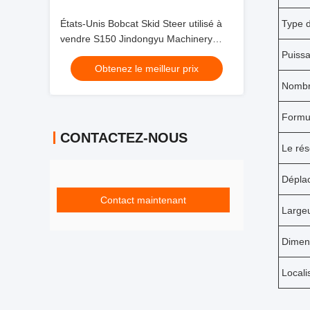
États-Unis Bobcat Skid Steer utilisé à
Type 
vendre S150 Jindongyu Machinery
d'occasion
Puiss
Obtenez le meilleur prix
Nombre
Formul
CONTACTEZ-NOUS
Le rés
Dépla
Contact maintenant
Largeu
Dimens
Locali