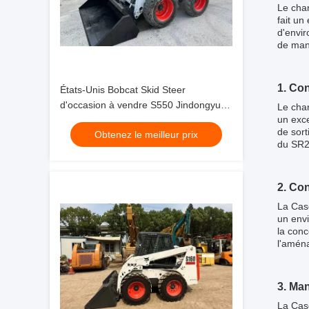
Le char
fait un
d'envir
de man
1. Co
États-Unis Bobcat Skid Steer
d'occasion à vendre S550 Jindongyu
Le char
un exc
Machinery
de sort
Obtenez le meilleur prix
du SR25
2. Co
La Case
un envi
la conc
l'amén
3. Ma
La Case