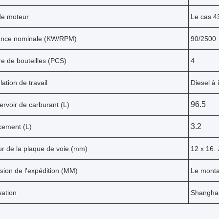
de moteur
Le cas 
ance nominale (KW/RPM)
90/2500
 de bouteilles (PCS)
4
ation de travail
Diesel à 
96.5
ervoir de carburant (L)
3.2
cement (L)
r de la plaque de voie (mm)
12 x 16. 
ion de l'expédition (MM)
Le montan
sation
Shanghai