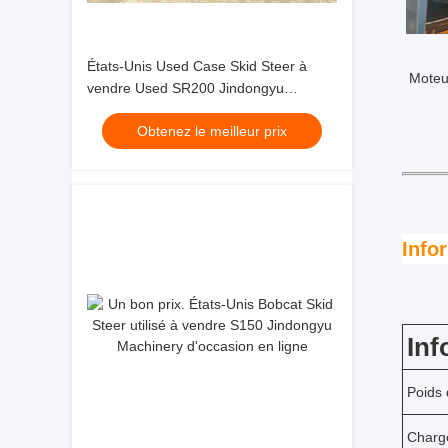
États-Unis Used Case Skid Steer à
Moteu
vendre Used SR200 Jindongyu
Machinery
Obtenez le meilleur prix
Info
Inf
Poids 
Charg