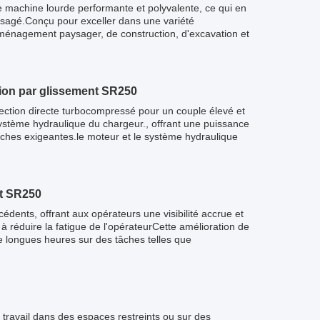
 machine lourde performante et polyvalente, ce qui en
 usagé.Conçu pour exceller dans une variété
aménagement paysager, de construction, d'excavation et
tion par glissement SR250
ection directe turbocompressé pour un couple élevé et
stème hydraulique du chargeur., offrant une puissance
ches exigeantes.le moteur et le système hydraulique
nt SR250
ents, offrant aux opérateurs une visibilité accrue et
 réduire la fatigue de l'opérateurCette amélioration de
de longues heures sur des tâches telles que
travail dans des espaces restreints ou sur des