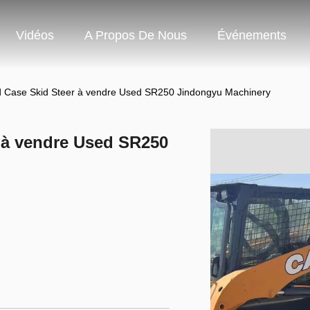
Vidéos
A Propos De Nous
Événements
d Case Skid Steer à vendre Used SR250 Jindongyu Machinery
r à vendre Used SR250