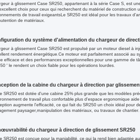
geur à glissement Case SR250, appartenant à la série Case S, est une
 excellent choix pour ceux qui recherchent du matériel de construction
onnements de travail exigeantsLe SR250 est idéal pour les travaux d'
utention de matériaux.
nfiguration du système d'alimentation du chargeur de direc
geur à glissement Case SR250 est propulsé par un moteur diesel à inj
ellent rendement énergétique.Ce moteur est parfaitement associé au sy
ie efficace et des performances exceptionnelles pour une gamme de tâ
0 ′ le rendent un choix fiable pour les opérations lourdes.
nception de la cabine du chargeur à direction par glisseme
 SR250 est dotée d'une cabine 25% plus grande que les modèles précéd
ronnement de travail plus confortable.plus d'espace ergonomique aide à
eption augmente l'efficacité, ce qui fait du SR250 un choix idéal pour 
agement paysager,manipulation des matériaux, ou travaux de chantier.
nœuvrabilité du chargeur à direction de glissement SR250
 SR250 est conçue pour la maniabilité, ce qui la rend bien adaptée au 