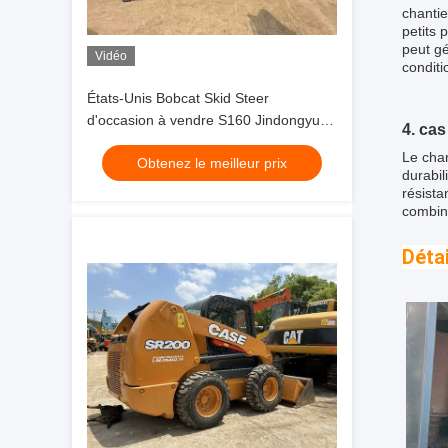
chantie
petits 
peut gé
Vidéo
conditi
États-Unis Bobcat Skid Steer
d'occasion à vendre S160 Jindongyu
4. cas
Machinery
Le cha
Obtenez le meilleur prix
durabil
résista
combina
Déta