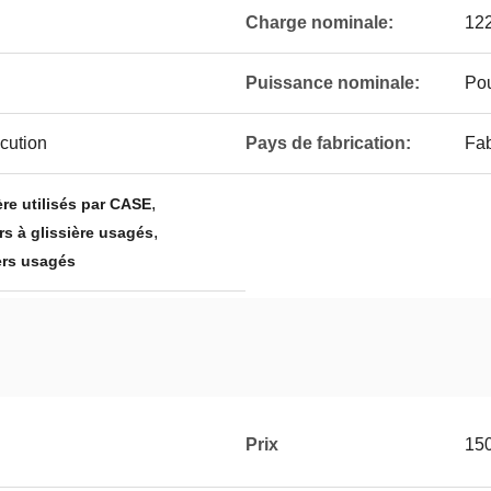
Charge nominale:
12
Puissance nominale:
Pou
écution
Pays de fabrication:
Fab
,
ère utilisés par CASE
,
 à glissière usagés
ers usagés
Prix
15