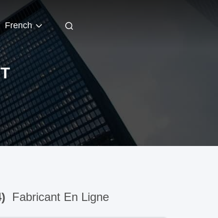
French
NT
4)
Fabricant En Ligne