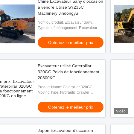
Chine Excavateur Sany d'occasion
à vendre Utilisé SY235C
Machinery Jindongyu
Nom du produit: Excavateur Sany
SY235C
Type de déménagement: Excavateur
hydraulique à rampe
Obtenez le meilleur prix
Excavateur utilisé Caterpillar
320GC Poids de fonctionnement
20300KG
Product Name: Caterpillar 320GC
Excavator
Moving Type: Hydraulic Crawler
Excavator
Obtenez le meilleur prix
Vidéo
Japon Excavateur d'occasion