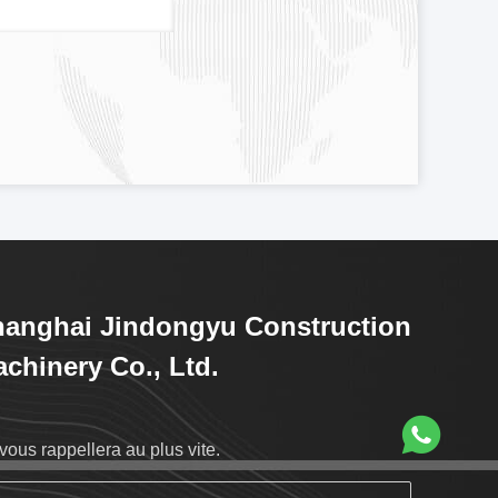
anghai Jindongyu Construction
chinery Co., Ltd.
vous rappellera au plus vite.