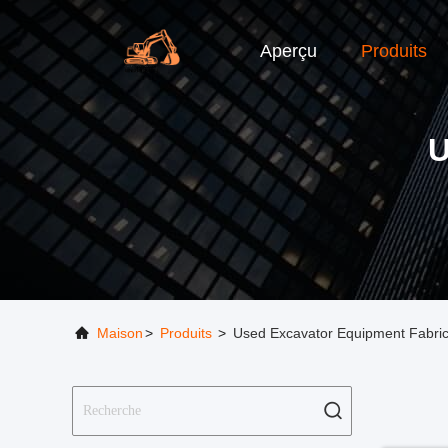
Aperçu
Produits
U
Maison
>
Produits
>
Used Excavator Equipment Fabric