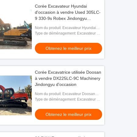
Corée Excavateur Hyundai
d'occasion à vendre Used 305LC-
9 330-9s Robex Jindongyu
Machinery
Nom du produit: Excavateur Hyundai
Robex 305LC-9T
Type de déménagement: Excavateur à
rouleaux de taille moyenne
Obtenez le meilleur prix
Corée Excavatrice utilisée Doosan
à vendre DX225LC-9C Machinery
Jindongyu d'occasion
Nom du produit: Excavateur Doosan
DX225LC-9C
Type de déménagement: Excavateur à
rouleaux de taille moyenne
Obtenez le meilleur prix