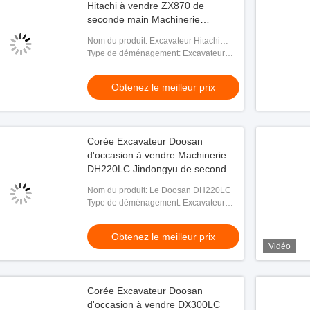
Hitachi à vendre ZX870 de
seconde main Machinerie
Jindongyu
Nom du produit: Excavateur Hitachi
ZX870
Type de déménagement: Excavateur
hydraulique à rampe
Obtenez le meilleur prix
Corée Excavateur Doosan
d'occasion à vendre Machinerie
DH220LC Jindongyu de seconde
main
Nom du produit: Le Doosan DH220LC
Type de déménagement: Excavateur
hydraulique à rampe
Obtenez le meilleur prix
Vidéo
Corée Excavateur Doosan
d'occasion à vendre DX300LC