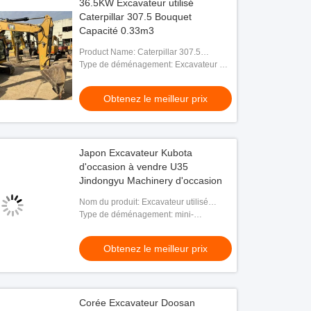
36.5KW Excavateur utilisé
Caterpillar 307.5 Bouquet
Capacité 0.33m3
Product Name: Caterpillar 307.5
Excavator
Type de déménagement: Excavateur à
rouleaux
Obtenez le meilleur prix
Japon Excavateur Kubota
d'occasion à vendre U35
Jindongyu Machinery d'occasion
Nom du produit: Excavateur utilisé
Kubota U35
Type de déménagement: mini-
excavatrice
Obtenez le meilleur prix
Corée Excavateur Doosan