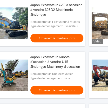
Japon Excavateur CAT d'occasion
à vendre 323D2 Machinerie
Jindongyu
Nom du produit: Excavateur à rouleaux
323D2
Type de déménagement: Excavateur
hydraulique à rampe
Obtenez le meilleur prix
Vidéo
Japon Excavateur Kubota
d'occasion à vendre U15
Jindongyu Machinery d'occasion
Nom du produit: Une excavatrice
KUBOTA U15
Type de déménagement: mini-
excavatrice
Obtenez le meilleur prix