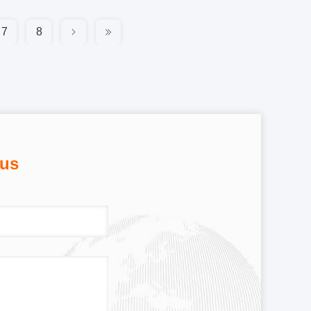
7
8
ous