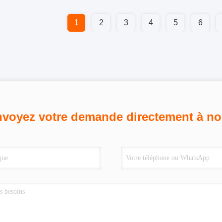
1
2
3
4
5
6
voyez votre demande directement à n